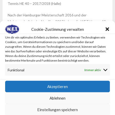
Tennis HE 40 – 2017/2018 (Halle)
Nach der Hamburger Meisterschaft 2016 und der
Meisterschaft in der Nordliga 2017 haben die WET Herren 40
nun den größtmöglichen Erfolg im Winterhalbjahr erreicht:
Cookie-Zustimmung verwalten
NORDDEUTSCHER MEISTER 2018!
Um dir ein optimales Erlebnis zu bieten, verwenden wir Technologien wie
Cookies, um Geräteinformationen zu speichern und/oder darauf
Mit fünf Siegen steht das Team des WET uneinholbar an der
zuzugreifen. Wenn du diesen Technologien zustimmst, können wir Daten
wie das Surfverhalten oder eindeutige IDs auf dieser Website verarbeiten.
Spitze. Dennoch: Kommenden Samstag am 10. März (ab 14
Wenn du deine Zustimmung nicht erteilst oder zurückziehst, können
Uhr bei Scala) wollen wir auch gegen den momentanen
bestimmte Merkmale und Funktionen beeinträchtigt werden.
Tabellenzweiten DTV Hannover gewinnen. Wir laufen in
Funktional
Immer aktiv
Bestbesetzung auf und freuen uns über jeden Zuschauer.
Sportliche Grüße, Euer Team HE40
Akzeptieren
Auf dem Bild
: Mark Bube, Arne Roettger, Manuel Drespe,
Ablehnen
Matthias Bölsen, Marcel Brindöpke
Zum sehr aktiven Team gehören außerdem
: Daniel
Einstellungen speichern
Berkenhoff, Udo Riglewski, Christian Tank,