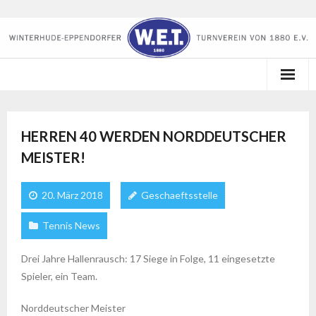
Startseite
HERREN 40 WERDEN NORDDEUTSCHER
Der Verein
MEISTER!
Kalender
20. März 2018
Geschaeftsstelle
Sportangebote
Tennis News
Tennis
Drei Jahre Hallenrausch: 17 Siege in Folge, 11 eingesetzte
Lounge am Mühlenteich
Spieler, ein Team.
Norddeutscher Meister