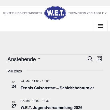
Startseite
Der Verein
Anstehende
Veranstaltungen
V
V
S
Kalender
L
u
i
e
D
e
c
s
Mai 2026
Sportangebote
a
h
r
t
r
e
t
e
a
24. Mai; 11:00
-
18:00
Tennis
SO.
u
a
24
Tennis Saisonstart – Schleifchenturnier
n
m
n
Lounge am Mühlenteich
s
w
27. Mai; 18:00
-
18:30
MI.
s
t
ä
27
W.E.T. Jugendversammlung 2026
h