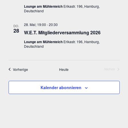
a
t
l
Lounge am Mühlenteich
Erikastr. 196, Hamburg,
l
Deutschland
a
e
t
n
l
28. Mai; 19:00
-
20:30
u
DO.
.
28
W.E.T. Mitgliederversammlung 2026
t
n
Lounge am Mühlenteich
Erikastr. 196, Hamburg,
u
g
Deutschland
A
n
n
g
s
Veranstaltungen
Vorherige
Heute
Nächste
e
Veranstaltun
i
n
c
Kalender abonnieren
S
h
t
u
e
c
n
h