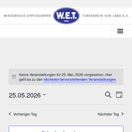
Startseite
Der Verein
Veranstaltungen
Kalender
Keine Veranstaltungen für 25. Mai, 2026 vorgesehen. Hier
H
geht es zu den
nächsten bevorstehenden Veranstaltungen
.
für
i
Sportangebote
n
25.05.2026
w
V
V
25.
S
T
e
Tennis
u
i
a
e
D
e
c
Mai,
s
g
a
h
r
Lounge am Mühlenteich
Vorheriger Tag
Nächster Tag
r
e
t
2026
a
u
a
n