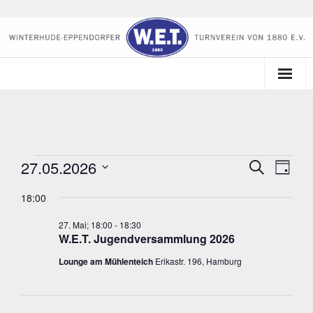
Startseite
Der Verein
27.05.2026
Veranstaltungen
V
V
S
Kalender
T
u
a
e
D
e
c
für
18:00
g
Sportangebote
a
h
r
r
e
t
27.
27. Mai; 18:00
-
18:30
a
Tennis
W.E.T. Jugendversammlung 2026
u
a
n
Mai,
m
Lounge am Mühlenteich
Erikastr. 196, Hamburg
n
Lounge am Mühlenteich
s
w
2026
s
t
ä
h