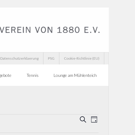
Datenschutzerklaerung
PSG
Cookie-Richtlinie (EU)
gebote
Tennis
Lounge am Mühlenteich
V
V
S
T
u
a
e
e
c
g