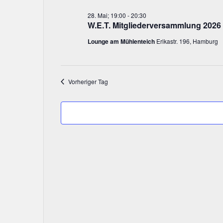
a
t
28.
28. Mai; 19:00
-
20:30
W.E.T. Mitgliederversammlung 2026
u
Mai,
m
Lounge am Mühlenteich
Erikastr. 196, Hamburg
w
2026
ä
h
Vorheriger Tag
l
e
n
.