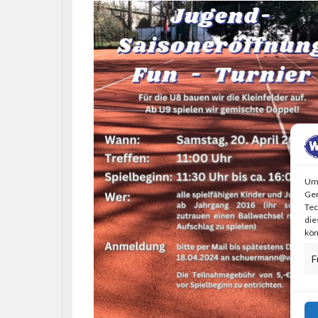
Um 
Ger
Tec
die
kön
F