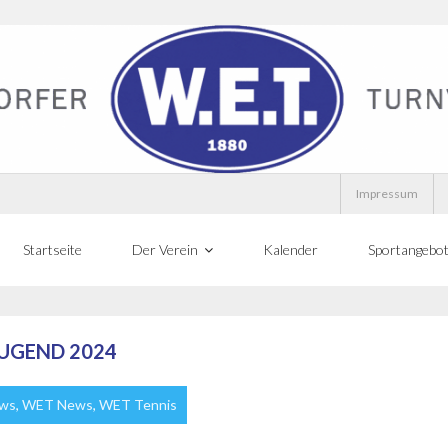
Impressum
Startseite
Der Verein
Kalender
Sportangebo
UGEND 2024
ews
,
WET News
,
WET Tennis