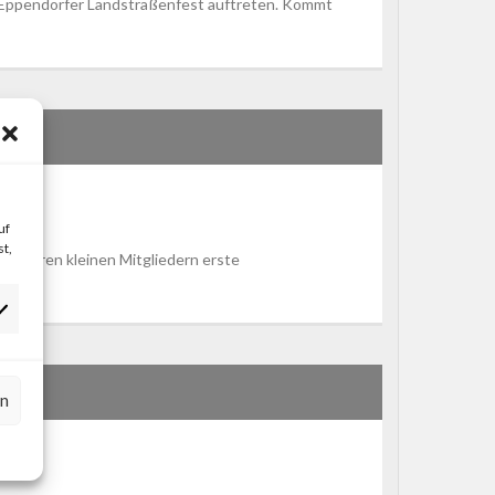
 Eppendorfer Landstraßenfest auftreten. Kommt
uf
t,
 unseren kleinen Mitgliedern erste
rn