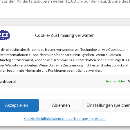
r aus den Kindertanzgruppen gegen 11:00 Uhr auf der Hauptbühne des
Cookie-Zustimmung verwalten
AG FÜR MUSIK & SPORT
dir ein optimales Erlebnis zu bieten, verwenden wir Technologien wie Cookies, um
äteinformationen zu speichern und/oder darauf zuzugreifen. Wenn du diesen
hnologien zustimmst, können wir Daten wie das Surfverhalten oder eindeutige IDs a
ser Website verarbeiten. Wenn du deine Zustimmung nicht erteilst oder zurückziehs
ir uns sehr über unsere neue Übungsleiterin Julia Alkhateeb, die nun
nen bestimmte Merkmale und Funktionen beeinträchtigt werden.
liebe Julia und viel Spaß!
unktional
Immer aktiv
ASSENFEST 2024
Akzeptieren
Ablehnen
Einstellungen speiche
Cookie-Richtlinie
Datenschutzerklaerung
Impressum