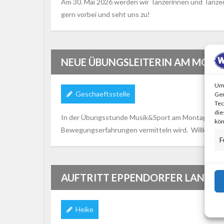
Am 30. Mai 2026 werden wir Tänzerinnen und Tänze
gern vorbei und seht uns zu!
NEUE ÜBUNGSLEITERIN AM MONT
Um 
Geschaeftsstelle
Ger
Tec
die
In der Übungsstunde Musik&Sport am Montag freuen w
kön
Bewegungserfahrungen vermitteln wird. Willkommen 
F
AUFTRITT EPPENDORFER LANDSTR
Heike