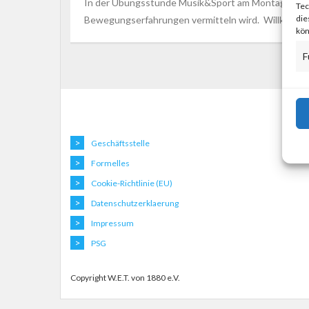
In der Übungsstunde Musik&Sport am Montag freuen w
Tec
die
Bewegungserfahrungen vermitteln wird. Willkommen 
kön
F
Geschäftsstelle
Formelles
Cookie-Richtlinie (EU)
Datenschutzerklaerung
Impressum
PSG
Copyright W.E.T. von 1880 e.V.