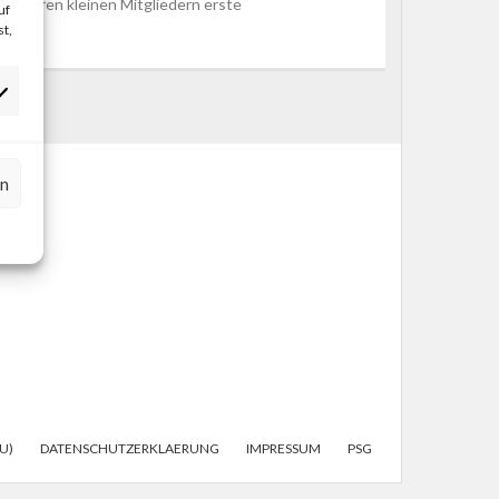
 unseren kleinen Mitgliedern erste
uf
t,
rn
U)
DATENSCHUTZERKLAERUNG
IMPRESSUM
PSG