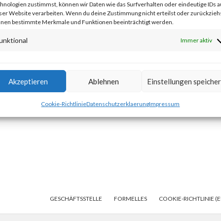
ir uns sehr über unsere neue Übungsleiterin Julia Alkhateeb, die nun
hnologien zustimmst, können wir Daten wie das Surfverhalten oder eindeutige IDs a
ser Website verarbeiten. Wenn du deine Zustimmung nicht erteilst oder zurückziehs
liebe Julia und viel Spaß!
nen bestimmte Merkmale und Funktionen beeinträchtigt werden.
unktional
Immer aktiv
Akzeptieren
Ablehnen
Einstellungen speiche
Cookie-Richtlinie
Datenschutzerklaerung
Impressum
GESCHÄFTSSTELLE
FORMELLES
COOKIE-RICHTLINIE (E